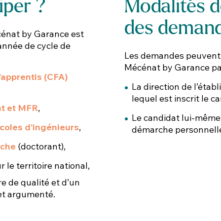
per ? ​
Modalités d
des demand
énat by Garance est
année de cycle de
Les demandes peuvent 
Mécénat by Garance par
’apprentis (CFA)
La direction de l’éta
lequel est inscrit le c
t et MFR
,
Le candidat lui-même,
oles d’ingénieurs
,
démarche personnell
erche
(doctorant),​
le territoire national,​
re de qualité et d’un
 et argumenté.