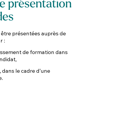
e présentation
es​
être présentées auprès de
 :
blissement de formation dans
andidat,
 dans le cadre d’une
e.