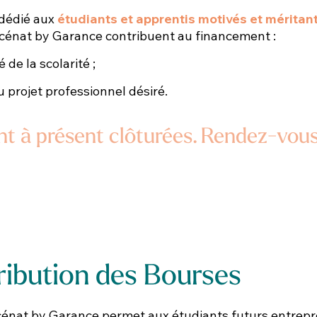
dédié aux
étudiants et apprentis motivés et
méritants
écénat by
Garance contribuent au financement :
 de la scolarité ;
 projet professionnel désiré.
nt à présent clôturées.
Rendez-vous
ribution des Bourses​
énat by Garance permet aux étudiants
futurs entrepr